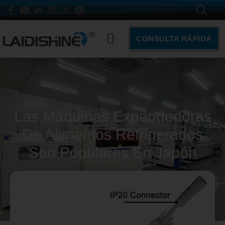
CONSULTA RÁPIDA
Las Máquinas Expendedoras
De Alimentos Refrigerados
Son Populares En Japón
Octubre 25, 2021