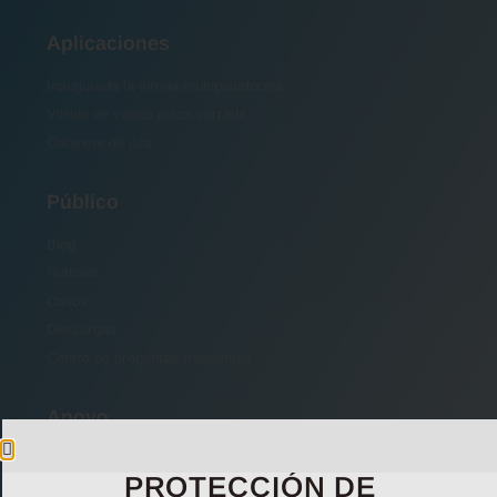
Aplicaciones
Inaugurada la vitrina multiplataforma
Vitrina de varios pisos cerrada
Gabinete de isla
Público
Blog
Noticias
Casos
Descargas
Centro de preguntas frecuentes
Apoyo
Contáctenos
PROTECCIÓN DE
Preguntas frecuentes