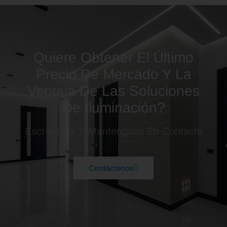
Quiere Obtener El Último
Precio De Mercado Y La
Ventaja De Las Soluciones
De Iluminación?
Escríbanos Y Manténgase En Contacto
Contáctenos